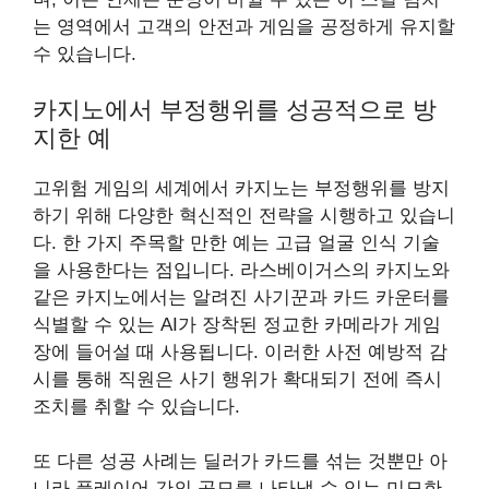
는 영역에서 고객의 안전과 게임을 공정하게 유지할
수 있습니다.
카지노에서 부정행위를 성공적으로 방
지한 예
고위험 게임의 세계에서 카지노는 부정행위를 방지
하기 위해 다양한 혁신적인 전략을 시행하고 있습니
다. 한 가지 주목할 만한 예는 고급 얼굴 인식 기술
을 사용한다는 점입니다. 라스베이거스의 카지노와
같은 카지노에서는 알려진 사기꾼과 카드 카운터를
식별할 수 있는 AI가 장착된 정교한 카메라가 게임
장에 들어설 때 사용됩니다. 이러한 사전 예방적 감
시를 통해 직원은 사기 행위가 확대되기 전에 즉시
조치를 취할 수 있습니다.
또 다른 성공 사례는 딜러가 카드를 섞는 것뿐만 아
니라 플레이어 간의 공모를 나타낼 수 있는 미묘한