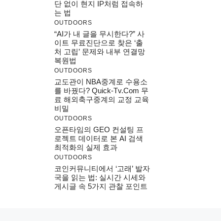
단 없이 현지 IP처럼 접속하
는 법
OUTDOORS
“AI가 내 글을 무시한다?” 사
이트 무료진단으로 찾은 ‘출
처 고립’ 문제와 내부 연결망
복원법
OUTDOORS
교도관이 NBA중계로 수용소
를 바꿨다? Quick-Tv.com 무
료 해외축구중계의 교정 교육
비밀
OUTDOORS
오픈타임의 GEO 컨설팅 프
로젝트 데이터로 본 AI 검색
최적화의 실제 효과
OUTDOORS
코인커뮤니티에서 ‘고래’ 발자
국을 읽는 법: 실시간 시세와
게시글 속 5가지 관찰 포인트