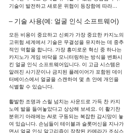
기술이 발전하고 새로운 위협이 등장함에 따라…
– 기술 사용(예: 얼굴 인식 소프트웨어)
모든 비용이 중요하고 신뢰가 가장 중요한 카지노의
고위험 세계에서 기술은 무결성을 유지하는 데 중추
적인 역할을 합니다. 가장 흥미로운 혁신 중 하나는
카지노가 게임 바닥을 모니터링하는 방식을 변화시
킨 얼굴 인식 소프트웨어입니다. 이 고급 시스템은
알려진 사기꾼이나 금지된 플레이어가 포함된 데이
터베이스에서 얼굴을 스캔하여 몇 초 안에 개인을
식별할 수 있습니다.
활발한 조명과 스릴 넘치는 사운드로 가득 찬 카지
노에 발을 들여놓았다고 상상해 보세요. 이 활기찬
분위기 아래에는 AI로 구동되는 복잡한 감시망이 놓
여 있습니다. 손님들이 테이블과 슬롯머신을 지나가
면서 얼굴 인식 알고리즘이 장착된 카메라가 조심스