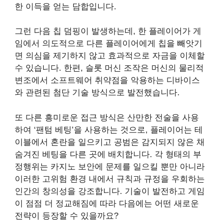
한 이득을 얻는 담합입니다.
그런 다음 칩 덤핑이 발생하는데, 한 플레이어가 게
임에서 의도적으로 다른 플레이어에게 칩을 빼앗기
면 의심을 제기하지 않고 효과적으로 자금을 이체할
수 있습니다. 한편, 슬롯 머신 조작은 머신의 물리적
변조에서 소프트웨어 취약점을 악용하는 디바이스
와 관련된 첨단 기술 방식으로 발전했습니다.
또 다른 흥미로운 접근 방식은 산만한 전술을 사용
하여 ‘팬텀 베팅’을 사용하는 것으로, 플레이어는 테
이블에서 혼란을 일으키고 공범은 감지되지 않은 채
숨겨진 베팅을 다른 곳에 배치합니다. 각 형태의 부
정행위는 카지노 보안에 문제를 일으킬 뿐만 아니라
이러한 고위험 환경 내에서 규칙과 규정을 우회하는
인간의 창의성을 강조합니다. 기술이 발전하고 게임
이 점점 더 정교해짐에 따라 다음에는 어떤 새로운
전략이 등장할 수 있을까요?