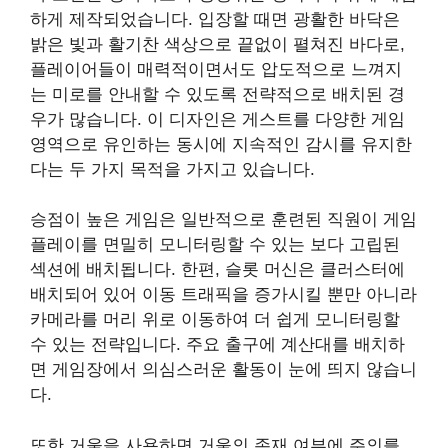
하게 제작되었습니다. 입장할 때면 광활한 바닥은
밝은 빛과 활기찬 색상으로 끝없이 펼쳐진 바다로,
플레이어들이 매력적이면서도 압도적으로 느껴지
는 미로를 안내할 수 있도록 전략적으로 배치된 경
우가 많습니다. 이 디자인은 게스트를 다양한 게임
영역으로 유인하는 동시에 지속적인 감시를 유지한
다는 두 가지 목적을 가지고 있습니다.
승점이 높은 게임은 일반적으로 훈련된 직원이 게임
플레이를 면밀히 모니터링할 수 있는 보다 고립된
섹션에 배치됩니다. 한편, 슬롯 머신은 클러스터에
배치되어 있어 이동 트래픽을 증가시킬 뿐만 아니라
카메라를 머리 위로 이동하여 더 쉽게 모니터링할
수 있는 전략입니다. 주요 출구에 계산대를 배치하
면 게임장에서 의심스러운 활동이 눈에 띄지 않습니
다.
또한 거울을 사용하면 거울의 존재 여부에 주의를