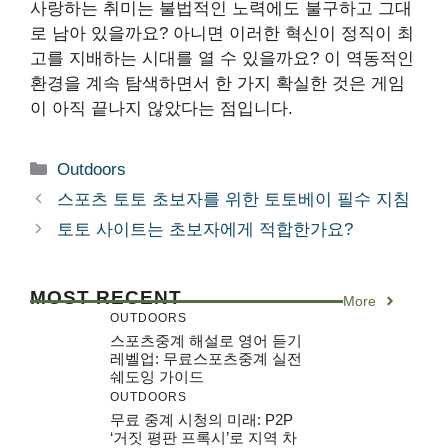
사랑하는 취미는 불법적인 노력에도 불구하고 그대
로 남아 있을까요? 아니면 이러한 혁신이 정직이 최
고를 지배하는 시대를 열 수 있을까요? 이 역동적인
환경을 계속 탐색하면서 한 가지 확실한 것은 게임
이 아직 끝나지 않았다는 점입니다.
Categories
Outdoors
스포츠 토토 초보자를 위한 토토베이 필수 지침
토토 사이트는 초보자에게 적합한가요?
MOST RECENT
More
OUTDOORS
스포츠중계 해설로 영어 듣기
레벨업: 무료스포츠중계 실전
쉐도잉 가이드
OUTDOORS
무료 중계 시청의 미래: P2P
‘거짓 평판 프록시’로 지역 차