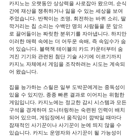
카지노는 오랫동안 상상력을 사로잡아 왔으며, 순식
간에 재산을 쟁취하거나 잃을 수 있는 세상을 보여
주었습니다. 반짝이는 조명, 회전하는 바퀴 소리, 딸
깍거리는 칩 소리는 수백만 명의 사람들을 문 앞으
로 끌어들이는 짜릿한 분위기를 자아냅니다. 하지만
이러한 매력 속에는 더 어두운 속배, 즉 속임수가 숨
어 있습니다. 블랙잭 테이블의 카드 카운터부터 숨
겨진 기기와 관련된 첨단 기술 사기에 이르기까지
카지노 자체에서 게임을 조작하려는 시도는 계속되
어 왔습니다.
집을 능가하는 스릴은 일부 도박꾼에게는 중독성이
있을 수 있지만, 종종 빠른 결과로 이어지는 위험한
게임입니다. 카지노에는 정교한 감시 시스템과 모든
구석을 경계하며 모니터링하는 숙련된 인력이 배치
되어 있으며, 게임장에서 움직임이 깜박일 때마다
잠재적인 사기꾼이나 사기꾼이 눈에 띄지 않을 수
있습니다. 카지노 운영자와 사기꾼이 될 가능성이