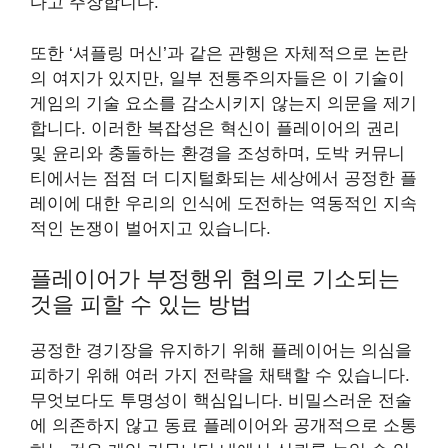
다고 주장합니다.
또한 ‘셔플링 머신’과 같은 관행은 자체적으로 논란
의 여지가 있지만, 일부 전통주의자들은 이 기술이
게임의 기술 요소를 감소시키지 않는지 의문을 제기
합니다. 이러한 복잡성은 혁신이 플레이어의 권리
및 윤리와 충돌하는 환경을 조성하며, 도박 커뮤니
티에서는 점점 더 디지털화되는 세상에서 공정한 플
레이에 대한 우리의 인식에 도전하는 역동적인 지속
적인 논쟁이 벌어지고 있습니다.
플레이어가 부정행위 혐의로 기소되는
것을 피할 수 있는 방법
공정한 경기장을 유지하기 위해 플레이어는 의심을
피하기 위해 여러 가지 전략을 채택할 수 있습니다.
무엇보다도 투명성이 핵심입니다. 비밀스러운 전술
에 의존하지 않고 동료 플레이어와 공개적으로 소통