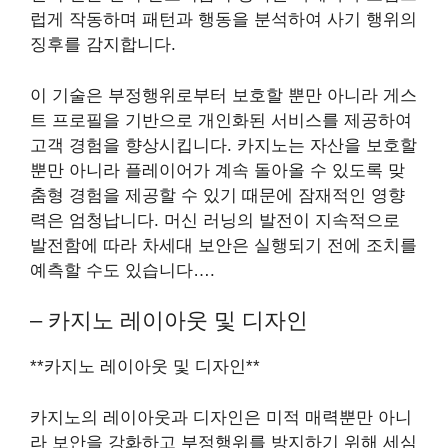
럽게 작동하며 패턴과 행동을 분석하여 사기 행위의
징후를 감지합니다.
이 기술은 부정행위로부터 보호할 뿐만 아니라 게스
트 프로필을 기반으로 개인화된 서비스를 제공하여
고객 경험을 향상시킵니다. 카지노는 자산을 보호할
뿐만 아니라 플레이어가 계속 돌아올 수 있도록 맞
춤형 경험을 제공할 수 있기 때문에 잠재적인 영향
력은 엄청납니다. 머신 러닝의 발전이 지속적으로
발전함에 따라 차세대 보안은 실행되기 전에 조치를
예측할 수도 있습니다….
– 카지노 레이아웃 및 디자인
**카지노 레이아웃 및 디자인**
카지노의 레이아웃과 디자인은 미적 매력뿐만 아니
라 보안을 강화하고 부정행위를 방지하기 위해 세심