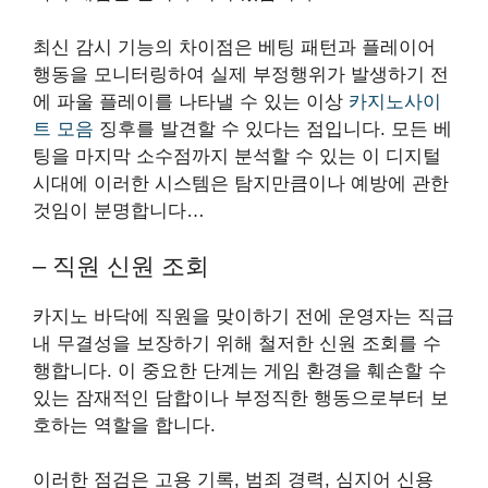
최신 감시 기능의 차이점은 베팅 패턴과 플레이어
행동을 모니터링하여 실제 부정행위가 발생하기 전
에 파울 플레이를 나타낼 수 있는 이상
카지노사이
트 모음
징후를 발견할 수 있다는 점입니다. 모든 베
팅을 마지막 소수점까지 분석할 수 있는 이 디지털
시대에 이러한 시스템은 탐지만큼이나 예방에 관한
것임이 분명합니다…
– 직원 신원 조회
카지노 바닥에 직원을 맞이하기 전에 운영자는 직급
내 무결성을 보장하기 위해 철저한 신원 조회를 수
행합니다. 이 중요한 단계는 게임 환경을 훼손할 수
있는 잠재적인 담합이나 부정직한 행동으로부터 보
호하는 역할을 합니다.
이러한 점검은 고용 기록, 범죄 경력, 심지어 신용