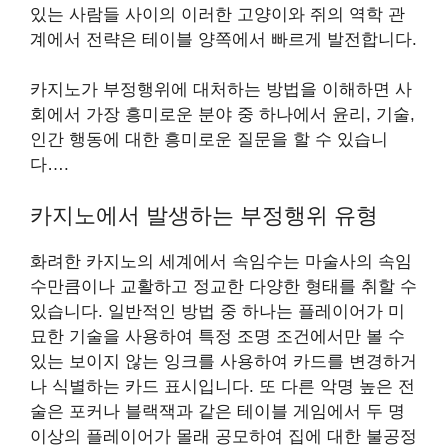
있는 사람들 사이의 이러한 고양이와 쥐의 역학 관
계에서 전략은 테이블 양쪽에서 빠르게 발전합니다.
카지노가 부정행위에 대처하는 방법을 이해하면 사
회에서 가장 흥미로운 분야 중 하나에서 윤리, 기술,
인간 행동에 대한 흥미로운 질문을 할 수 있습니
다….
카지노에서 발생하는 부정행위 유형
화려한 카지노의 세계에서 속임수는 마술사의 속임
수만큼이나 교활하고 정교한 다양한 형태를 취할 수
있습니다. 일반적인 방법 중 하나는 플레이어가 미
묘한 기술을 사용하여 특정 조명 조건에서만 볼 수
있는 보이지 않는 잉크를 사용하여 카드를 변경하거
나 식별하는 카드 표시입니다. 또 다른 악명 높은 전
술은 포커나 블랙잭과 같은 테이블 게임에서 두 명
이상의 플레이어가 몰래 공모하여 집에 대한 불공정