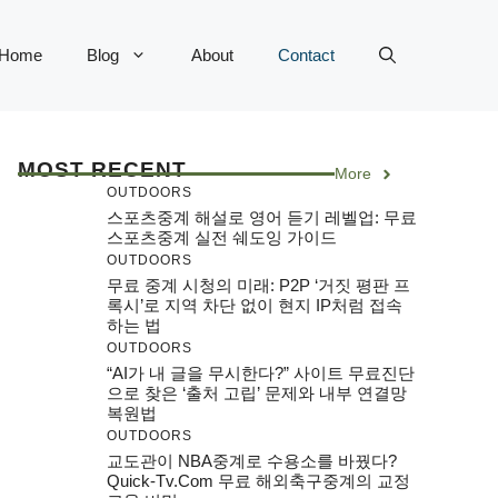
Home
Blog
About
Contact
MOST RECENT
More
OUTDOORS
스포츠중계 해설로 영어 듣기 레벨업: 무료
스포츠중계 실전 쉐도잉 가이드
OUTDOORS
무료 중계 시청의 미래: P2P ‘거짓 평판 프
록시’로 지역 차단 없이 현지 IP처럼 접속
하는 법
OUTDOORS
“AI가 내 글을 무시한다?” 사이트 무료진단
으로 찾은 ‘출처 고립’ 문제와 내부 연결망
복원법
OUTDOORS
교도관이 NBA중계로 수용소를 바꿨다?
Quick-Tv.com 무료 해외축구중계의 교정