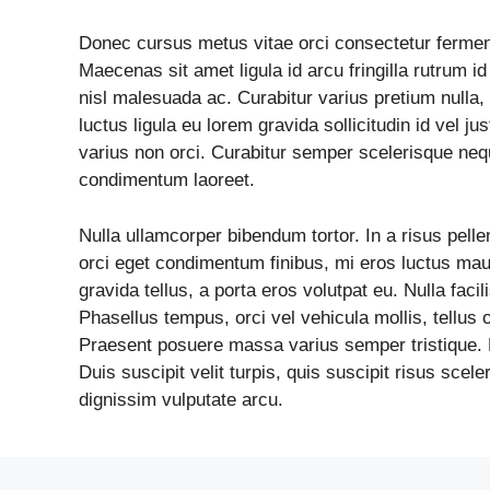
Donec cursus metus vitae orci consectetur ferment
Maecenas sit amet ligula id arcu fringilla rutrum id
nisl malesuada ac. Curabitur varius pretium nulla, a
luctus ligula eu lorem gravida sollicitudin id vel j
varius non orci. Curabitur semper scelerisque nequ
condimentum laoreet.
Nulla ullamcorper bibendum tortor. In a risus pell
orci eget condimentum finibus, mi eros luctus mau
gravida tellus, a porta eros volutpat eu. Nulla facil
Phasellus tempus, orci vel vehicula mollis, tellus 
Praesent posuere massa varius semper tristique. Pr
Duis suscipit velit turpis, quis suscipit risus scel
dignissim vulputate arcu.