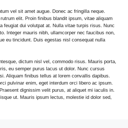
um vel sit amet augue. Donec ac fringilla neque.
 rutrum elit. Proin finibus blandit ipsum, vitae aliquam
 feugiat dui volutpat at. Nulla vitae turpis risus. Nunc
usto. Integer mauris nibh, ullamcorper nec faucibus non,
e eu tincidunt. Duis egestas nisl consequat nulla
entesque, dictum nisl vel, commodo risus. Mauris porta,
ris, eu semper purus lacus ut dolor. Nunc cursus
isi. Aliquam finibus tellus at lorem convallis dapibus.
orci pulvinar enim, eget interdum orci libero ac ipsum.
aesent dignissim velit purus, at aliquet mi iaculis in.
erisque ut. Mauris ipsum lectus, molestie id dolor sed,