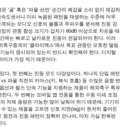
‘골’ 혹은 ‘파울 선언’ 순간의 쾌감을 소리 없이 체감하
 가속도센서나 미리 녹음된 패턴을 재생하는 수준에 머무
중계되는 오디오 신호의 볼륨과 주파수를 분석해 진동 강
장의 관중 함성 크기가 갑자기 80dB 이상으로 치솟을 때
순간에는 빠르고 날카로운 진동이 전달되어야 한다. 이러
외축구중계의 ‘클라이맥스’에서 목표 관중만 모호한 떨림
’ 기능이 명시되어 있는지 반드시 확인해야 한다. 디지털
 차이가 가장 적기 때문이다.
있다. 첫 번째는 진동 모드 다양성이다. 하나의 단일 패턴
s 파울 직전의 키아스(키, 복식 호흡) 등 수많은 음향 변
절 옵션과 펄스 단속 기능을 지원하는 제품이 해외축구 특유
현한다. 두 번째는 모바일 앱 연동을 통한 수동 미세 조정
 자체 음량은 가능한 많이 낮춰야 하기 때문에, 기기의
수 있는 제품을 고르면 신호 지연(lag)이 현저히 줄어든
오 원천과 진동 패턴이 정확히 만나야, 마치 거실 한복판
다.