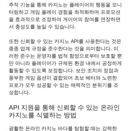
추적 기능을 통해 카지노는 플레이어의 행동을 모니
터링하고 게임 플레이 경험을 최적화하며 프로모션
을 효과적으로 조정하여 게이머의 참여를 연장하면
서 충성도를 높일 수 있습니다.
또한 신뢰할 수 있는 카지노 API를 사용한다는 것은
종종 업계 규정을 준수한다는 것을 의미합니다. 이
러한 준수는 운영자를 법적 함정으로부터 보호할 뿐
만 아니라 플레이어가 규제된 환경 내에서 공정하게
활동할 수 있도록 보장합니다. 보안 조치의 정점과
풍부한 게임 옵션이 결합되어 초보 베터와 노련한
프로가 모두 성공할 수 있는 매력적인 분위기를 조
성합니다.
API 지원을 통해 신뢰할 수 있는 온라인
카지노를 식별하는 방법
광활한 온라인 카지노 바다를 탐험할 때는 강력한