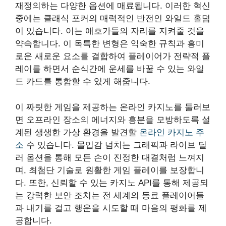
재정의하는 다양한 옵션에 매료됩니다. 이러한 혁신
중에는 클래식 포커의 매력적인 반전인 와일드 홀덤
이 있습니다. 이는 애호가들의 자리를 지켜줄 것을
약속합니다. 이 독특한 변형은 익숙한 규칙과 흥미
로운 새로운 요소를 결합하여 플레이어가 전략적 플
레이를 하면서 순식간에 운세를 바꿀 수 있는 와일
드 카드를 통합할 수 있게 해줍니다.
이 짜릿한 게임을 제공하는 온라인 카지노를 둘러보
면 오프라인 장소의 에너지와 흥분을 모방하도록 설
계된 생생한 가상 환경을 발견할
온라인 카지노 주
소
수 있습니다. 몰입감 넘치는 그래픽과 라이브 딜
러 옵션을 통해 모든 손이 진정한 대결처럼 느껴지
며, 최첨단 기술로 원활한 게임 플레이를 보장합니
다. 또한, 신뢰할 수 있는 카지노 API를 통해 제공되
는 강력한 보안 조치는 전 세계의 동료 플레이어들
과 내기를 걸고 행운을 시도할 때 마음의 평화를 제
공합니다.