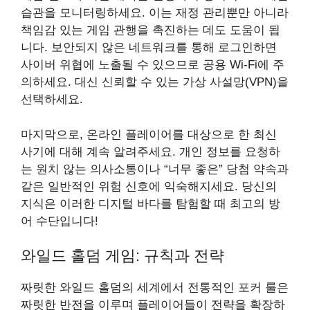
습관을 모니터링하세요. 이는 재정 관리뿐만 아니라
책임감 있는 게임 관행을 촉진하는 데도 도움이 됩
니다. 보안되지 않은 네트워크를 통해 로그인하면
사이버 위협에 노출될 수 있으므로 공용 Wi-Fi에 주
의하세요. 대신 신뢰할 수 있는 가상 사설망(VPN)을
선택하세요.
마지막으로, 온라인 플레이어를 대상으로 한 최신
사기에 대해 계속 알려주세요. 개인 정보를 요청하
는 원치 않는 의사소통이나 “너무 좋은” 당첨 약속과
같은 일반적인 위험 신호에 익숙해지세요. 당신의
지식은 이러한 디지털 바다를 탐험할 때 최고의 방
어 수단입니다!
와일드 홀덤 게임: 규칙과 전략
짜릿한 와일드 홀덤의 세계에서 전통적인 포커 룰은
짜릿한 반전을 이루며 플레이어들이 전략을 확장하