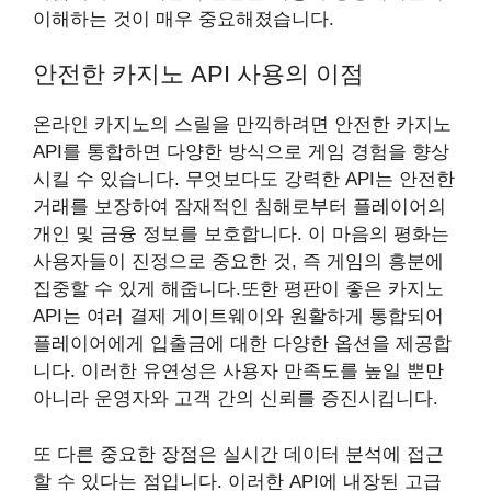
이해하는 것이 매우 중요해졌습니다.
안전한 카지노 API 사용의 이점
온라인 카지노의 스릴을 만끽하려면 안전한 카지노
API를 통합하면 다양한 방식으로 게임 경험을 향상
시킬 수 있습니다. 무엇보다도 강력한 API는 안전한
거래를 보장하여 잠재적인 침해로부터 플레이어의
개인 및 금융 정보를 보호합니다. 이 마음의 평화는
사용자들이 진정으로 중요한 것, 즉 게임의 흥분에
집중할 수 있게 해줍니다.또한 평판이 좋은 카지노
API는 여러 결제 게이트웨이와 원활하게 통합되어
플레이어에게 입출금에 대한 다양한 옵션을 제공합
니다. 이러한 유연성은 사용자 만족도를 높일 뿐만
아니라 운영자와 고객 간의 신뢰를 증진시킵니다.
또 다른 중요한 장점은 실시간 데이터 분석에 접근
할 수 있다는 점입니다. 이러한 API에 내장된 고급