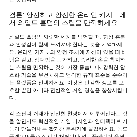
결론: 안전하고 안전한 온라인 카지노에
서 와일드 홀덤의 스릴을 만끽하세요
와일드 홀덤의 짜릿한 세계를 탐험할 때, 항상 흥분
과 안정감이 함께 느껴져야 한다는 것을 기억하세
요. 온라인 카지노의 안전 조치에 자신이 있을 때 베
팅을 걸고, 상대방을 능가하고, 승리한 손을 착지하
는 스릴을 만끽하는 것이 가장 좋습니다. 강력한 암
호화 기술을 우선시하고 엄격한 규제 표준을 준수하
는 플랫폼을 선택하세요. 이것은 민감한 정보를 보
호할 뿐만 아니라 전반적인 게임 경험을 향상시킵니
다.
각 스핀과 거래가 안전한 환경에서 이루어진다는 것
을 알면서도 혁신적인 게임 디자인과 인터랙티브 기
능이 만들어내는 활기찬 분위기에 몰입하세요. 동료
플레이어들과 실시간 채팅이나 멀티플레이어 옵션