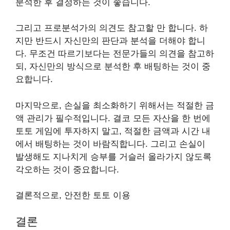
분석한 후 결정하는 것이 좋습니다.
그리고 프로분석가의 의견도 참고할 만 합니다. 하
지만 반드시 자신만의 판단과 분석을 더해야 합니
다. 무조건 따르기보다는 전문가들의 의견을 참고하
되, 자신만의 방식으로 분석한 후 배팅하는 것이 중
요합니다.
마지막으로, 손실을 최소화하기 위해서는 적절한 금
액 관리가 필수적입니다. 결코 모든 자산을 한 번에
토토 게임에 투자하지 말고, 적절한 금액과 시간 내
에서 배팅하는 것이 바람직합니다. 그리고 손실이
발생해도 지나치게 승부를 거슬러 올라가지 않도록
각오하는 것이 중요합니다.
결론적으로, 안전한 토토 이용
결론