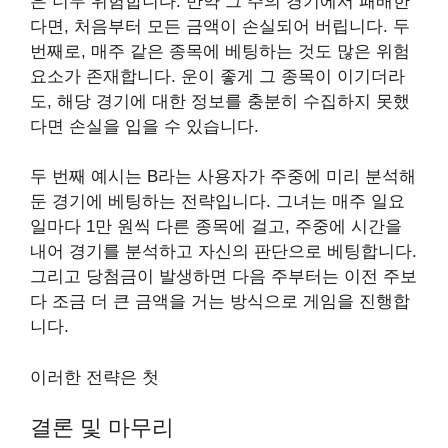
은 너무 위험합니다. 만약 그 주의 경기에서 패배한
다면, 처음부터 모든 금액이 손실되어 버립니다. 두
번째로, 매주 같은 종목에 베팅하는 것도 많은 위험
요소가 존재합니다. 운이 좋게 그 종목이 이기더라
도, 해당 경기에 대한 정보를 충분히 수집하지 못했
다면 손실을 입을 수 있습니다.
두 번째 예시는 B라는 사용자가 주중에 미리 분석해
둔 경기에 베팅하는 전략입니다. 그녀는 매주 일요
일마다 1만 원씩 다른 종목에 걸고, 주중에 시간을
내어 경기를 분석하고 자신의 판단으로 베팅합니다.
그리고 당첨금이 발생하면 다음 주부터는 이전 주보
다 조금 더 큰 금액을 거는 방식으로 게임을 진행합
니다.
이러한 전략은 첫
결론 및 마무리