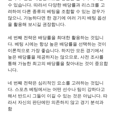
수 있습니다. 따라서 다양한 배당률과 리스크를 고
려하여 다른 종류의 베팅을 조합할 수 있는 경우가
많으니, 가능하다면 한 경기에 여러 가지 배팅 옵션
을 활용해 보시길 권장합니다.
세 번째 전략은 배당률을 최대한 활용하는 것입니
다. 베팅 시에는 항상 높은 배당률을 선택하는 것이
이론적으로 가장 좋습니다. 하지만 모든 경기에서
높은 배당률을 제공하지는 않으므로, 사전 조사를
통해 가능한 최고의 배당률을 찾아내는 것이 중요합
니다.
네 번째 전략은 심리적인 요소를 고려하는 것입니
다. 스포츠 베팅에서는 어떤 선수나 팀이 강하다고
해서 반드시 그들이 이길 수 있는 것은 아닙니다. 따
라서 자신의 판단에만 의존하지 않고 경기 분석과
함