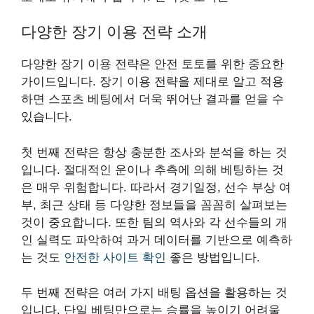
다양한 장기 이용 전략 소개
다양한 장기 이용 전략은 안전 토토를 위한 중요한
가이드입니다. 장기 이용 전략을 제대로 알고 적용
하면 스포츠 베팅에서 더욱 뛰어난 결과를 얻을 수
있습니다.
첫 번째 전략은 항상 충분한 조사와 분석을 하는 것
입니다. 절대적인 운이나 추측에 의해 베팅하는 것
은 매우 위험합니다. 따라서 경기일정, 선수 부상 여
부, 최근 상태 등 다양한 정보들을 꼼꼼히 살펴보는
것이 중요합니다. 또한 팀의 역사와 각 선수들의 개
인 실력도 파악하여 과거 데이터를 기반으로 예측하
는 것도
안전한 사이트 확인
좋은 방법입니다.
두 번째 전략은 여러 가지 배팅 옵션을 활용하는 것
입니다. 단일 베팅만으로는 승률을 높이기 어려울