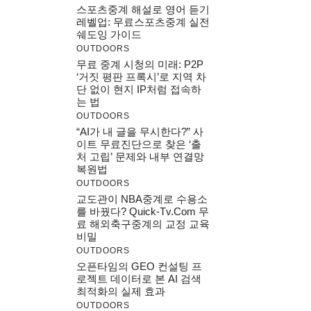
스포츠중계 해설로 영어 듣기
레벨업: 무료스포츠중계 실전
쉐도잉 가이드
OUTDOORS
무료 중계 시청의 미래: P2P
‘거짓 평판 프록시’로 지역 차
단 없이 현지 IP처럼 접속하
는 법
OUTDOORS
“AI가 내 글을 무시한다?” 사
이트 무료진단으로 찾은 ‘출
처 고립’ 문제와 내부 연결망
복원법
OUTDOORS
교도관이 NBA중계로 수용소
를 바꿨다? Quick-Tv.com 무
료 해외축구중계의 교정 교육
비밀
OUTDOORS
오픈타임의 GEO 컨설팅 프
로젝트 데이터로 본 AI 검색
최적화의 실제 효과
OUTDOORS