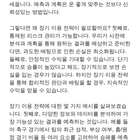
세웁니다. 예측과 계획은 운 좋게 맞추는 것보다 신
뢰성있는 방법입니다.
그렇다면 왜 장기 이용 전략이 필요할까요? 첫째로,
통제된 리스크 관리가 가능합니다. 우리가 사전에
분석과 계획을 통해 원하는 결과를 예상하고 준비한
다면, 과도한 배팅으로 인한 손실은 최소화됩니다.
둘째로, 안정적인 수익을 기대할 수 있습니다. 단기
적으로 승률이 높았다고 해도, 장기적으로 보면 손
실을 입는 경우가 많습니다. 하지만 장기 이용 전략
을 통해 합리적인 판단과 배팅을 할 경우, 지속적인
수익을 얻을 수 있습니다.
장기 이용 전략에 대한 몇 가지 예시를 살펴보겠습
니다. 첫째로, 다양한 정보와 데이터를 분석하여 가
장 가능성 있는 결과를 예측하는 것입니다. 예를 들
어 축구 경기에서 팀의 최근 성적, 부상 여부, 홈/원
정 경기 비율 등 여러 요소를 고려하여 승패를 예측