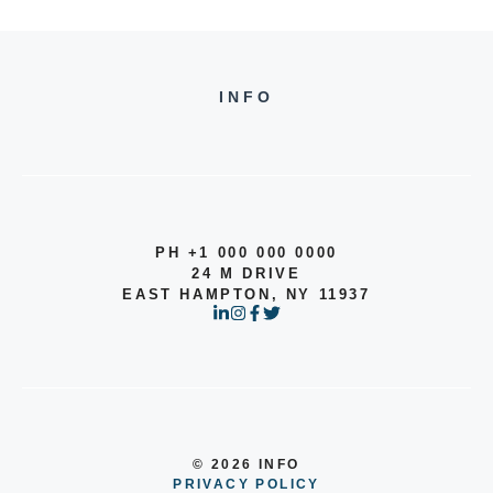
INFO
PH +1 000 000 0000
24 M DRIVE
EAST HAMPTON, NY 11937
© 2026 INFO
PRIVACY POLICY