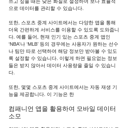
쓰고 싶을 때는 낮은 화질로 설정하여 보다 효율적
으로 데이터를 관리할 수 있습니다.
또한, 스포츠 중계 사이트에서는 다양한 앱을 통해
더욱 간편하게 서비스를 이용할 수 있도록 도와줍니
다. 예를 들어, 현재 인기 있는 스포츠 중계 앱인
‘NBA’나 ‘MLB’ 등의 경우에는 사용자가 원하는 선수
나 팀만 따로 선택하여 해당 정보만 받아볼 수 있도
록 설정할 수 있습니다. 이렇게 하면 필요없는 정보
들은 받지 않아서 데이터 사용량을 줄일 수 있습니
다.
또한, 몇몇 스포츠 중계 사이트에서는 자동 재생 기
능을 제공합니다. 이 기능은 한
컴패니언 앱을 활용하여 모바일 데이터
소모