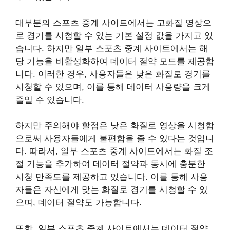
대부분의 스포츠 중계 사이트에서는 고화질 영상으
로 경기를 시청할 수 있는 기본 설정 값을 가지고 있
습니다. 하지만 일부 스포츠 중계 사이트에서는 해
당 기능을 비활성화하여 데이터 절약 모드를 제공합
니다. 이러한 경우, 사용자들은 낮은 화질로 경기를
시청할 수 있으며, 이를 통해 데이터 사용량을 크게
줄일 수 있습니다.
하지만 주의해야 할점은 낮은 화질로 영상을 시청함
으로써 사용자들에게 불편함을 줄 수 있다는 것입니
다. 따라서, 일부 스포츠 중계 사이트에서는 화질 조
절 기능을 추가하여 데이터 절약과 동시에 충분한
시청 만족도를 제공하고 있습니다. 이를 통해 사용
자들은 자신에게 맞는 화질로 경기를 시청할 수 있
으며, 데이터 절약도 가능합니다.
또한, 일부 스포츠 중계 사이트에서는 데이터 절약