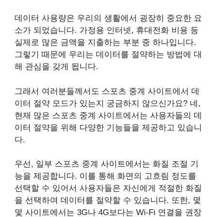
데이터 사용량은 우리의 생활에서 굉장히 중요한 요
소가 되었습니다. 가정용 인터넷, 휴대전화 비용 등
실제로 많은 금액을 지출하는 부분 중 하나입니다.
그렇기 때문에 우리는 데이터를 절약하는 방법에 대
해 관심을 갖게 됩니다.
그래서 여러분들께서도 스포츠 중계 사이트에서 데
이터 절약 모드가 있는지 궁금하지 않으신가요? 네,
현재 많은 스포츠 중계 사이트에서는 사용자들의 데
이터 절약을 위해 다양한 기능들을 제공하고 있습니
다.
우선, 일부 스포츠 중계 사이트에서는 화질 조절 기
능을 제공합니다. 이를 통해 화면의 고흐림 정도를
선택할 수 있어서 사용자들은 자신에게 적절한 화질
을 선택하여 데이터를 절약할 수 있습니다. 또한, 몇
몇 사이트에서는 3G나 4G보다는 Wi-Fi 연결을 권장