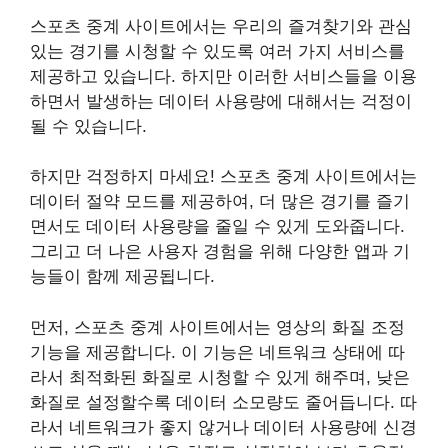
스포츠 중계 사이트에서는 우리의 즐겨찾기와 관심
있는 경기를 시청할 수 있도록 여러 가지 서비스를
제공하고 있습니다. 하지만 이러한 서비스들을 이용
하면서 발생하는 데이터 사용량에 대해서는 걱정이
될 수 있습니다.
하지만 걱정하지 마세요! 스포츠 중계 사이트에서는
데이터 절약 모드를 제공하여, 더 많은 경기를 즐기
면서도 데이터 사용량을 줄일 수 있게 도와줍니다.
그리고 더 나은 사용자 경험을 위해 다양한 앱과 기
능들이 함께 제공됩니다.
먼저, 스포츠 중계 사이트에서는 영상의 화질 조정
기능을 제공합니다. 이 기능은 네트워크 상태에 따
라서 최적화된 화질로 시청할 수 있게 해주며, 낮은
화질로 설정할수록 데이터 소모량도 줄어듭니다. 따
라서 네트워크가 좋지 않거나 데이터 사용량에 신경