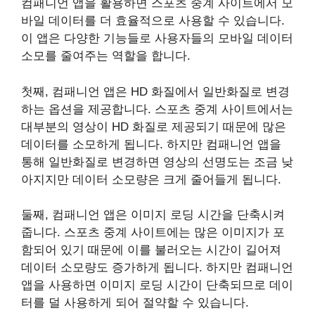
컴패니언 앱을 활용하면 스포츠 중계 사이트에서 모
바일 데이터를 더 효율적으로 사용할 수 있습니다.
이 앱은 다양한 기능들로 사용자들의 모바일 데이터
소모를 줄여주는 역할을 합니다.
첫째, 컴패니언 앱은 HD 화질에서 일반화질로 변경
하는 옵션을 제공합니다. 스포츠 중계 사이트에서는
대부분의 영상이 HD 화질로 제공되기 때문에 많은
데이터를 소모하게 됩니다. 하지만 컴패니언 앱을
통해 일반화질로 변경하면 영상의 선명도는 조금 낮
아지지만 데이터 소모량은 크게 줄어들게 됩니다.
둘째, 컴패니언 앱은 이미지 로딩 시간을 단축시켜
줍니다. 스포츠 중계 사이트에는 많은 이미지가 포
함되어 있기 때문에 이를 불러오는 시간이 길어져
데이터 소모량도 증가하게 됩니다. 하지만 컴패니언
앱을 사용하면 이미지 로딩 시간이 단축되므로 데이
터를 덜 사용하게 되어 절약할 수 있습니다.