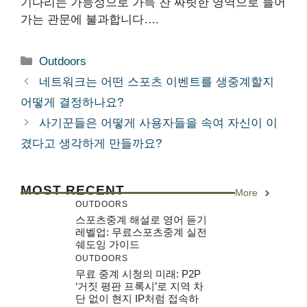
기다리는 가능성으로 가득 찬 짜릿한 영역으로 들어
가는 관문에 불과합니다….
Categories
Outdoors
네트워크는 어떤 스포츠 이벤트를 생중계할지
어떻게 결정하나요?
사기꾼들은 어떻게 사용자들을 속여 자신이 이
겼다고 생각하게 만들까요?
MOST RECENT
More
OUTDOORS
스포츠중계 해설로 영어 듣기
레벨업: 무료스포츠중계 실전
쉐도잉 가이드
OUTDOORS
무료 중계 시청의 미래: P2P
‘거짓 평판 프록시’로 지역 차
단 없이 현지 IP처럼 접속하