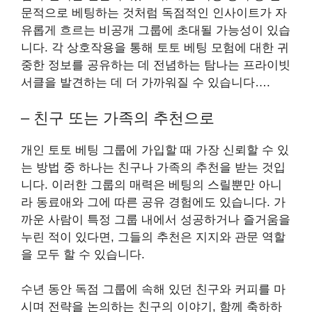
문적으로 베팅하는 것처럼 독점적인 인사이트가 자
유롭게 흐르는 비공개 그룹에 초대될 가능성이 있습
니다. 각 상호작용을 통해 토토 베팅 모험에 대한 귀
중한 정보를 공유하는 데 전념하는 탐나는 프라이빗
서클을 발견하는 데 더 가까워질 수 있습니다….
– 친구 또는 가족의 추천으로
개인 토토 베팅 그룹에 가입할 때 가장 신뢰할 수 있
는 방법 중 하나는 친구나 가족의 추천을 받는 것입
니다. 이러한 그룹의 매력은 베팅의 스릴뿐만 아니
라 동료애와 그에 따른 공유 경험에도 있습니다. 가
까운 사람이 특정 그룹 내에서 성공하거나 즐거움을
누린 적이 있다면, 그들의 추천은 지지와 관문 역할
을 모두 할 수 있습니다.
수년 동안 독점 그룹에 속해 있던 친구와 커피를 마
시며 전략을 논의하는 친구의 이야기, 함께 축하하