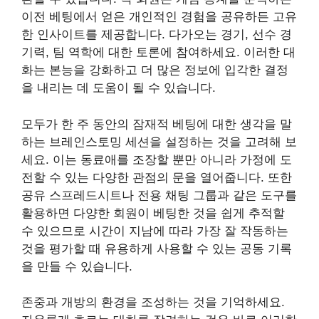
이전 베팅에서 얻은 개인적인 경험을 공유하든 고유
한 인사이트를 제공합니다. 다가오는 경기, 선수 경
기력, 팀 역학에 대한 토론에 참여하세요. 이러한 대
화는 본능을 강화하고 더 많은 정보에 입각한 결정
을 내리는 데 도움이 될 수 있습니다.
모두가 한 주 동안의 잠재적 베팅에 대한 생각을 말
하는 브레인스토밍 세션을 설정하는 것을 고려해 보
세요. 이는 동료애를 조장할 뿐만 아니라 가정에 도
전할 수 있는 다양한 관점의 문을 열어줍니다. 또한
공유 스프레드시트나 전용 채팅 그룹과 같은 도구를
활용하면 다양한 회원이 베팅한 것을 쉽게 추적할
수 있으므로 시간이 지남에 따라 가장 잘 작동하는
것을 평가할 때 유용하게 사용할 수 있는 공동 기록
을 만들 수 있습니다.
존중과 개방의 환경을 조성하는 것을 기억하세요.