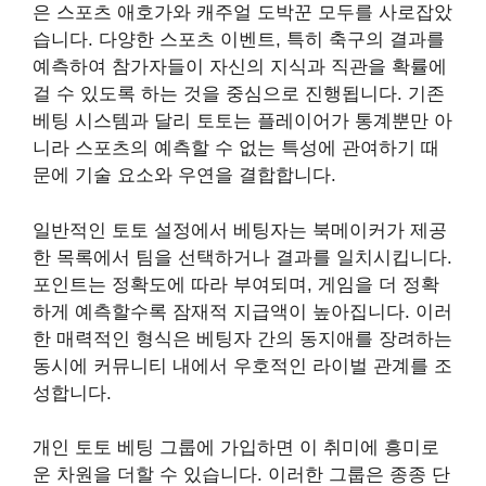
은 스포츠 애호가와 캐주얼 도박꾼 모두를 사로잡았
습니다. 다양한 스포츠 이벤트, 특히 축구의 결과를
예측하여 참가자들이 자신의 지식과 직관을 확률에
걸 수 있도록 하는 것을 중심으로 진행됩니다. 기존
베팅 시스템과 달리 토토는 플레이어가 통계뿐만 아
니라 스포츠의 예측할 수 없는 특성에 관여하기 때
문에 기술 요소와 우연을 결합합니다.
일반적인 토토 설정에서 베팅자는 북메이커가 제공
한 목록에서 팀을 선택하거나 결과를 일치시킵니다.
포인트는 정확도에 따라 부여되며, 게임을 더 정확
하게 예측할수록 잠재적 지급액이 높아집니다. 이러
한 매력적인 형식은 베팅자 간의 동지애를 장려하는
동시에 커뮤니티 내에서 우호적인 라이벌 관계를 조
성합니다.
개인 토토 베팅 그룹에 가입하면 이 취미에 흥미로
운 차원을 더할 수 있습니다. 이러한 그룹은 종종 단