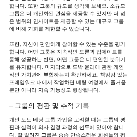
합니다. 또한 그룹의 규모를 생각해 보세요. 소규모
그룹은 더 개인화된 관심을 제공할 수 있지만 더 넓
은 범위의 인사이트를 제공할 수 있는 대규모 그룹
에 비해 기회를 제한할 수 있습니다.
또한, 자신이 편안하게 참여할 수 있는 수준을 평가
합니다. 어떤 그룹은 지속적인 토론과 업데이트를
통해 성공하는 반면, 어떤 그룹은 더 편안한 분위기
를 유지합니다. 마지막으로 도박 윤리에 관한 개인
적인 가치관에 부합하는지 확인하세요. 책임감 있는
프레임워크 내에서 작업하면 베팅 여정에서 즐거움
뿐만 아니라 지속 가능성도 향상됩니다.
– 그룹의 평판 및 추적 기록
개인 토토 베팅 그룹 가입을 고려할 때는 그룹의 평
판과 실적이 의사 결정 과정의 선두에 있어야 합니
다. 잘 알려진 그룹은 종종 만족스러운 회원들의 평