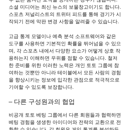
소셜 미디어는 최신 뉴스의 보물창고이기도 합니다.
스포츠 저널리스트의 트위터 피드를 통해 경기가 시
작되기 전에 막판 변경 사항을 알려줄 수 있습니다.
고급 통계 모델이나 예측 분석 소프트웨어와 같은
도구를 사용하면 기본적인 확률을 뛰어넘을 수 있으
며, 각 스포츠 내에서 다양한 요소가 어떻게 상호 작
용하는지 이해하면 우위를 점할 수 있습니다. 철저
한 준비를 위한 이러한 노력은 개인 토토 그룹에 참
여하는 것뿐만 아니라 테이블에서 모든 사람의 경험
을 향상시키는 정보에 입각한 관점으로 적극적으로
기여할 수 있도록 보장합니다.
– 다른 구성원과의 협업
비공개 토토 베팅 그룹에서 다른 회원들과 협력하면
베팅 경험을 생생한 아이디어와 전략의 교환으로 전
환할 수 있습니다. 각 회원은 게임 통계를 분석하든