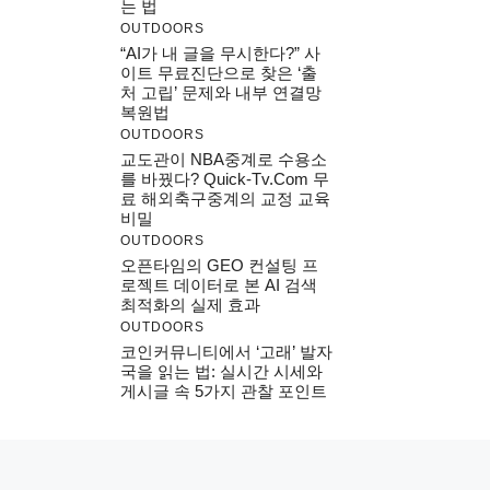
는 법
OUTDOORS
“AI가 내 글을 무시한다?” 사
이트 무료진단으로 찾은 ‘출
처 고립’ 문제와 내부 연결망
복원법
OUTDOORS
교도관이 NBA중계로 수용소
를 바꿨다? Quick-Tv.com 무
료 해외축구중계의 교정 교육
비밀
OUTDOORS
오픈타임의 GEO 컨설팅 프
로젝트 데이터로 본 AI 검색
최적화의 실제 효과
OUTDOORS
코인커뮤니티에서 ‘고래’ 발자
국을 읽는 법: 실시간 시세와
게시글 속 5가지 관찰 포인트