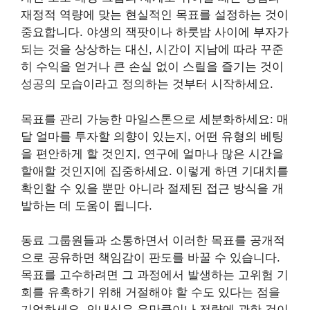
재정적 역량에 맞는 현실적인 목표를 설정하는 것이
중요합니다. 야생의 잭팟이나 하룻밤 사이에 부자가
되는 것을 상상하는 대신, 시간이 지남에 따라 꾸준
히 수익을 얻거나 큰 손실 없이 스릴을 즐기는 것이
성공의 모습이라고 정의하는 것부터 시작하세요.
목표를 관리 가능한 마일스톤으로 세분화하세요: 매
달 얼마를 투자할 의향이 있는지, 어떤 유형의 베팅
을 편안하게 할 것인지, 연구에 얼마나 많은 시간을
할애할 것인지에 집중하세요. 이렇게 하면 기대치를
확인할 수 있을 뿐만 아니라 절제된 접근 방식을 개
발하는 데 도움이 됩니다.
동료 그룹원들과 소통하면서 이러한 목표를 공개적
으로 공유하면 책임감이 판도를 바꿀 수 있습니다.
목표를 고수하려면 그 과정에서 발생하는 고위험 기
회를 유혹하기 위해 거절해야 할 수도 있다는 점을
기억하세요. 인내심은 운만큼이나 전략에 관한 것이