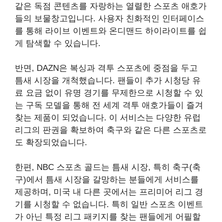
같은 독점 콘텐츠를 자랑하는 열렬한 스포츠 애호가
들의 보물창고입니다. 사용자 친화적인 인터페이스
를 통해 라이브 이벤트와 온디맨드 하이라이트를 쉽
게 탐색할 수 있습니다.
반면, DAZN은 복싱과 격투 스포츠에 중점을 두고
틈새 시장을 개척했습니다. 팬들이 추가 시청당 유
료 요금 없이 유명 경기를 무제한으로 시청할 수 있
는 구독 모델을 통해 전 세계 격투 애호가들이 즐겨
찾는 제품이 되었습니다. 이 서비스는 다양한 유럽
리그의 판권을 확보하여 축구와 같은 다른 스포츠로
도 확장되었습니다.
한편, NBC 스포츠 골드는 틈새 시장, 특히 축구(축
구)에서 틈새 시장을 갈망하는 분들에게 서비스를
제공하며, 미국 내 다른 곳에서는 프리미어 리그 경
기를 시청할 수 없습니다. 특히 일반 스포츠 이벤트
가 아닌 특정 리그 패키지를 찾는 팬들에게 어필할