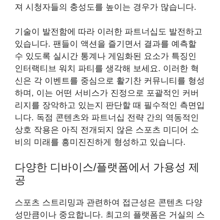
져 시청자들의 충성도를 높이는 경우가 많습니다.
기술이 발전함에 따라 이러한 파트너십도 발전하고
있습니다. 팬들이 액션을 즐기면서 결과를 예측할
수 있도록 실시간 통계나 게임화된 요소가 특징인
인터랙티브 워치 파티를 생각해 보세요. 이러한 혁
신은 각 이벤트를 중심으로 활기찬 커뮤니티를 형성
하며, 이는 어떤 서비스가 진정으로 포괄적인 커버
리지를 장악하고 있는지 판단할 때 필수적인 측면입
니다. 독점 콘텐츠와 파트너십 전략 간의 역동적인
상호 작용은 아직 전개되지 않은 스포츠 미디어 소
비의 미래를 흥미진진하게 형성하고 있습니다.
다양한 디바이스/플랫폼에서 가용성 제
공
스포츠 스트리밍과 관련하여 접근성은 콘텐츠 다양
성만큼이나 중요합니다. 최고의 플랫폼은 거실의 스