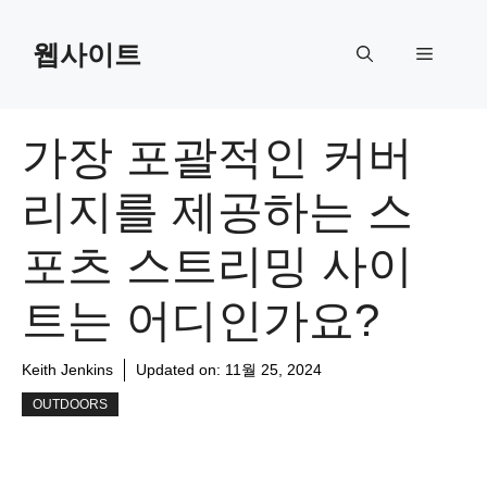
Skip
to
웹사이트
Menu
content
가장 포괄적인 커버
리지를 제공하는 스
포츠 스트리밍 사이
트는 어디인가요?
Keith Jenkins
Updated on:
11월 25, 2024
OUTDOORS