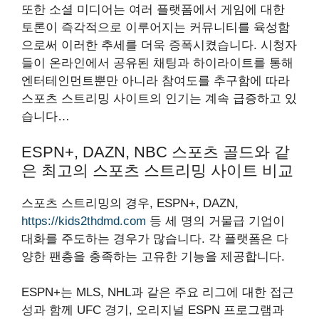
또한 소셜 미디어는 여러 플랫폼에서 게임에 대한
토론이 즉각적으로 이루어지는 커뮤니티를 육성함
으로써 이러한 추세를 더욱 증폭시켰습니다. 시청자
들이 온라인에서 공유된 채팅과 하이라이트를 통해
엔터테인먼트뿐만 아니라 참여도를 추구함에 따라
스포츠 스트리밍 사이트의 인기는 계속 급증하고 있
습니다…
ESPN+, DAZN, NBC 스포츠 골드와 같
은 최고의 스포츠 스트리밍 사이트 비교
스포츠 스트리밍의 경우, ESPN+, DAZN,
https://kids2thdmd.com
등 세 명의 거물급 기업이
대화를 주도하는 경우가 많습니다. 각 플랫폼은 다
양한 팬층을 충족하는 고유한 기능을 제공합니다.
ESPN+는 MLS, NHL과 같은 주요 리그에 대한 접근
성과 함께 UFC 경기, 오리지널 ESPN 프로그램과