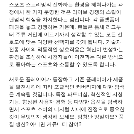
스포츠 스트리밍의 진화하는 환경을 헤쳐나가는 과
정에서 한 가지 분명한 것은 라이브 경쟁의 스릴이
팬덤의 핵심을 차지한다는 점입니다. 각 플랫폼이
패권을 놓고 경쟁하는 가운데, 팬들은 틈새 리그부
터 주류 거인에 이르기까지 생각할 수 있는 모든 선
호도에 맞는 다양한 선택지를 갖게 됩니다. 기술과
전통 사이의 역동적인 상호작용은 혁신이 번성하는
환경을 조성하여 시청자들이 이전과는 다른 방식으
로 좋아하는 스포츠와 소통할 수 있도록 합니다.
새로운 플레이어가 등장하고 기존 플레이어가 제품
을 발전시킴에 따라 포괄적인 커버리지에 대한 탐색
은 계속될 것입니다. 독점 파트너십, 혁신적인 시청
기능, 향상된 사용자 경험 등 다양한 옵션을 탐색하
면서 스포츠 소비의 디지털 시대에 진정으로 중요한
것이 무엇인지 생각해 보세요. 엄청난 양일까요? 품
질 생산? 아니면 커뮤니티 참여?