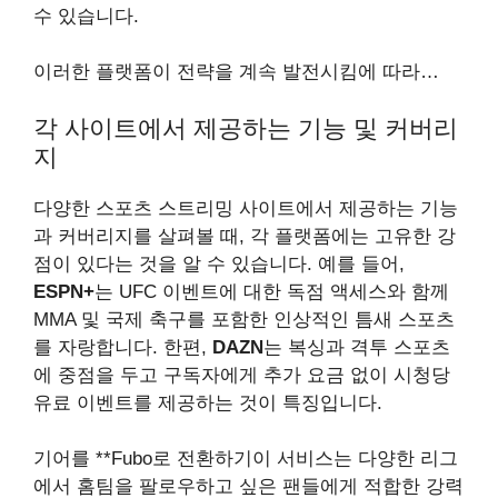
수 있습니다.
이러한 플랫폼이 전략을 계속 발전시킴에 따라…
각 사이트에서 제공하는 기능 및 커버리
지
다양한 스포츠 스트리밍 사이트에서 제공하는 기능
과 커버리지를 살펴볼 때, 각 플랫폼에는 고유한 강
점이 있다는 것을 알 수 있습니다. 예를 들어,
ESPN+
는 UFC 이벤트에 대한 독점 액세스와 함께
MMA 및 국제 축구를 포함한 인상적인 틈새 스포츠
를 자랑합니다. 한편,
DAZN
는 복싱과 격투 스포츠
에 중점을 두고 구독자에게 추가 요금 없이 시청당
유료 이벤트를 제공하는 것이 특징입니다.
기어를 **Fubo로 전환하기이 서비스는 다양한 리그
에서 홈팀을 팔로우하고 싶은 팬들에게 적합한 강력