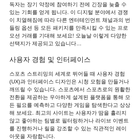
독자는 장기 약정에 참여하기 전에 긴장을 늦출 수
있는 기회를 얻게 됩니다. 이 디지털 분야에서 경쟁
이 치열해짐에 따라 다른 엔터테인먼트 채널과의 번
들링 옵션 등 모든 패키지를 만족시킬 수 있는 프로
모션 거래를 기대해 보세요! 오늘날 이렇게 다양한
선택지가 제공되고 있습니다…
사용자 경험 및 인터페이스
스포츠 스트리밍의 세계로 뛰어들 때 사용자 경험
(UX)과 인터페이스 디자인은 시청 모험을 만들거나
깨뜨릴 수 있습니다. 스포츠에서 스포츠로의 원활한
전환을 제공하는 우아하게 설계된 플랫폼을 통해 모
든 필요를 예측하고 다양한 게임을 탐색한다고 상상
해 보세요. 최고의 사이트는 사용자가 땀을 흘리지
않고 좋아하는 팀별로 필터링하거나 라이브 이벤트
를 진행하거나 릴을 강조할 수 있는 직관적인 레이
아웃을 자랑합니다.