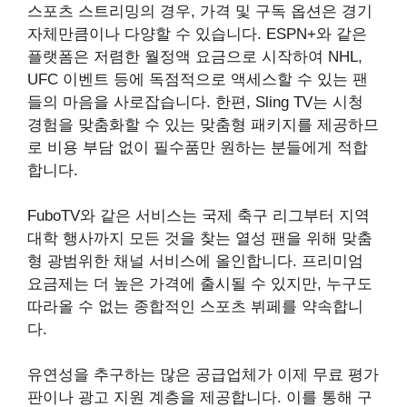
스포츠 스트리밍의 경우, 가격 및 구독 옵션은 경기
자체만큼이나 다양할 수 있습니다. ESPN+와 같은
플랫폼은 저렴한 월정액 요금으로 시작하여 NHL,
UFC 이벤트 등에 독점적으로 액세스할 수 있는 팬
들의 마음을 사로잡습니다. 한편, Sling TV는 시청
경험을 맞춤화할 수 있는 맞춤형 패키지를 제공하므
로 비용 부담 없이 필수품만 원하는 분들에게 적합
합니다.
FuboTV와 같은 서비스는 국제 축구 리그부터 지역
대학 행사까지 모든 것을 찾는 열성 팬을 위해 맞춤
형 광범위한 채널 서비스에 올인합니다. 프리미엄
요금제는 더 높은 가격에 출시될 수 있지만, 누구도
따라올 수 없는 종합적인 스포츠 뷔페를 약속합니
다.
유연성을 추구하는 많은 공급업체가 이제 무료 평가
판이나 광고 지원 계층을 제공합니다. 이를 통해 구