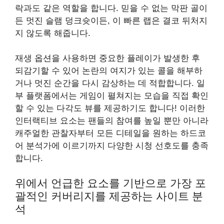
락과도 같은 역할을 합니다. 믿을 수 없는 막판 골이
든 멋진 슬램 덩크슛이든, 이 빠른 랩은 결코 뒤처지
지 않도록 해줍니다.
재생 옵션을 사용하면 중요한 플레이가 발생한 후
되감기할 수 있어 논란의 여지가 있는 콜을 해부하
거나 멋진 순간을 다시 감상하는 데 적합합니다. 일
부 플랫폼에서는 게임이 펼쳐지는 모습을 직접 확인
할 수 있는 다각도 뷰를 제공하기도 합니다! 이러한
인터랙티브 요소는 팬들의 참여를 높일 뿐만 아니라
캐주얼한 관찰자부터 모든 디테일을 원하는 하드코
어 분석가에 이르기까지 다양한 시청 선호도를 충족
합니다.
위에서 언급한 요소를 기반으로 가장 포
괄적인 커버리지를 제공하는 사이트 분
석